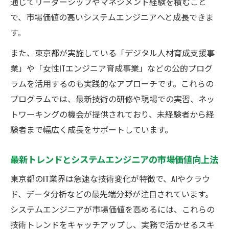
通じてリーダーシップやマネジメント経験を積むこと
女性ITエンジニア育成事業と活用のポイント
で、市場価値の高いシステムエンジニアへと成長できま
システムエンジニアが活用すべき女性ITエン
す。
ジニア育成事業
また、東京都が実施している「デジタル人材育成支援事
東京都の女性ITエンジニア支援とシステムエ
業」や「女性ITエンジニア育成事業」などの公的プログ
ンジニアの可能性
ラムを活用するのも実践的なアプローチです。これらの
多様性が広げるシステムエンジニアの新た
プログラムでは、最新技術の研修や現場での実習、ネッ
なキャリアチャンス
トワーキングの機会が提供されており、未経験者から経
女性ITエンジニア育成事業を活かすシステム
験者まで幅広く成長をサポートしています。
エンジニアの工夫
システムエンジニアが知るべき女性向けキ
最新トレンドとシステムエンジニアの市場価値向上法
ャリア支援策
東京都のIT業界は急速な技術変化が特徴で、AIやクラウ
IT業界で求められる資格と実務力を磨く方法
ド、データ分析などの最先端分野が注目されています。
システムエンジニアが目指すべき資格取得
システムエンジニアが市場価値を高めるには、これらの
戦略
技術トレンドをキャッチアップし、実務で活かせるスキ