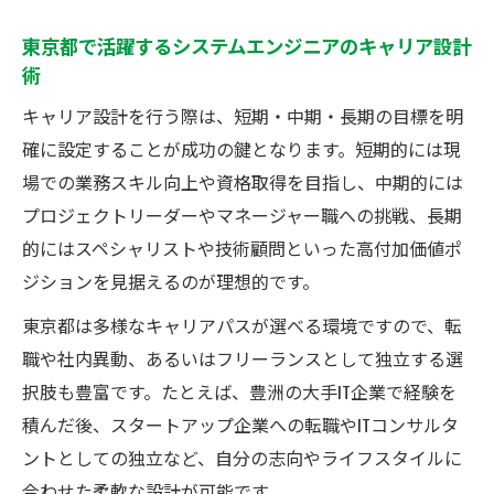
デジタル人材育成支援がシステムエンジニ
東京都で活躍するシステムエンジニアのキャリア設計
アに与える価値
術
システムエンジニアが人材育成支援で得ら
キャリア設計を行う際は、短期・中期・長期の目標を明
れるスキル向上
確に設定することが成功の鍵となります。短期的には現
都のデジタル支援を活かしシステムエンジ
場での業務スキル向上や資格取得を目指し、中期的には
ニアが飛躍する方法
プロジェクトリーダーやマネージャー職への挑戦、長期
都内でシステムエンジニアとして市場価値を高
的にはスペシャリストや技術顧問といった高付加価値ポ
める秘訣
ジションを見据えるのが理想的です。
システムエンジニアが都内で市場価値を高
東京都は多様なキャリアパスが選べる環境ですので、転
める実践法
職や社内異動、あるいはフリーランスとして独立する選
都内システムエンジニアが意識すべき自己
択肢も豊富です。たとえば、豊洲の大手IT企業で経験を
成長ポイント
積んだ後、スタートアップ企業への転職やITコンサルタ
システムエンジニアが高収入を目指すため
ントとしての独立など、自分の志向やライフスタイルに
の行動指針
合わせた柔軟な設計が可能です。