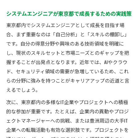
挑戦が鍵となるシステムエンジニアの都内
システムエンジニアが東京都で成長するための実践策
キャリア構築
東京都内でシステムエンジニアとして成長を目指す場
キャリアアップを目指すなら身に付けたいスキ
合、まず重要なのは「自己分析」と「スキルの棚卸し」
ルとは
です。自分の得意分野や興味のある技術領域を明確に
システムエンジニアに必要な最新スキルの
し、現状のスキルセットと市場ニーズとのギャップを把
選び方
握することが出発点となります。近年では、AIやクラウ
都内で評価されるシステムエンジニアのス
ド、セキュリティ領域の需要が急増しているため、これ
キルセット
らの分野に強みを持つことがキャリアアップの近道と言
キャリアアップへ導くシステムエンジニア
えるでしょう。
の実践力とは
次に、東京都内の多様なIT企業やプロジェクトへの積極
システムエンジニアとして取得すべきITスキ
的な参加が重要です。たとえば、企業内の異動やプロジ
ルの全体像
ェクトマネージャーへの挑戦、または豊洲周辺の大手IT
東京都で成長するためのシステムエンジニ
企業への転職活動も有効な選択肢です。プロジェクトを
ア必須能力