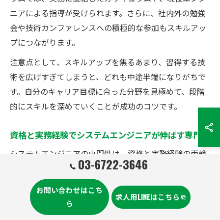
ニアによる指導が受けられます。さらに、社内外の勉強
会や技術カンファレンスへの積極的な参加もスキルアッ
プにつながります。
注意点として、スキルアップを焦るあまり、習得する技
術を広げすぎてしまうと、どれも中途半端になりがちで
す。自分のキャリア目標に合った分野を見極めて、段階
的にスキルを深めていくことが成功のコツです。
資格と実務経験でシステムエンジニアが伸ばす専門性
システムエンジニアの専門性は、資格と実務経験の両輪
03-6722-3646
によって高まります。たとえば、セキュリティスペシャ
リストやAWS認定資格など、特定分野の資格を取得し、
お問い合わせはこち
求人用LINEはこちら
同分野のプロジェクトで実際に業務を経験することで、
ら
専門家としての地位を確立できるでしょう。