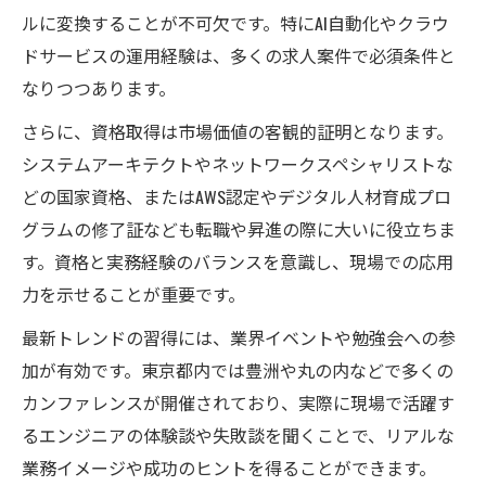
ルに変換することが不可欠です。特にAI自動化やクラウ
実務力強化でシステムエンジニアの価値を
ドサービスの運用経験は、多くの求人案件で必須条件と
高める方法
なりつつあります。
システムエンジニアが選ぶべき実務経験と
資格のバランス
さらに、資格取得は市場価値の客観的証明となります。
IT業界で評価されるシステムエンジニアのス
システムアーキテクトやネットワークスペシャリストな
キルアップ術
どの国家資格、またはAWS認定やデジタル人材育成プロ
グラムの修了証なども転職や昇進の際に大いに役立ちま
資格と実務経験でシステムエンジニアが伸
す。資格と実務経験のバランスを意識し、現場での応用
ばす専門性
力を示せることが重要です。
デジタル人材育成支援がキャリア形成に与える
影響
最新トレンドの習得には、業界イベントや勉強会への参
加が有効です。東京都内では豊洲や丸の内などで多くの
システムエンジニアが活用すべきデジタル
カンファレンスが開催されており、実際に現場で活躍す
人材育成支援
るエンジニアの体験談や失敗談を聞くことで、リアルな
東京都の人材育成プログラムとシステムエ
業務イメージや成功のヒントを得ることができます。
ンジニアの成長